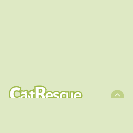

ADOPTIONS
PARRAINAGES
L'ASBL
NOUS AIDER
FAQ
SHOP
CONTACT