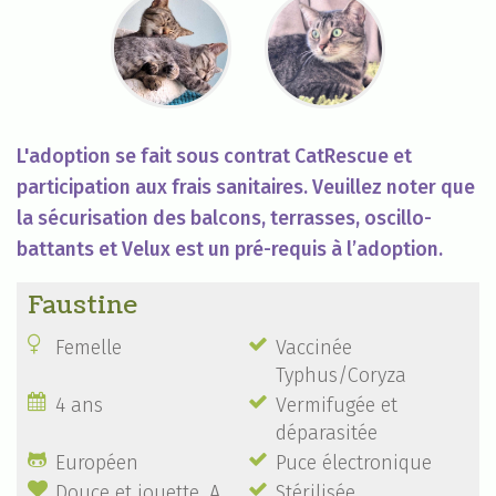
L'adoption se fait sous contrat CatRescue et
participation aux frais sanitaires. Veuillez noter que
la sécurisation des balcons, terrasses, oscillo-
battants et Velux est un pré-requis à l’adoption.
Faustine


Femelle
Vaccinée
Typhus/Coryza


4 ans
Vermifugée et
déparasitée


Européen
Puce électronique


Douce et jouette. A
Stérilisée