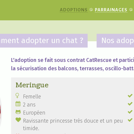
ADOPTIONS
PARRAINAGES
ment adopter un chat ?
Nos adop
L'adoption se fait sous contrat CatRescue et partici
la sécurisation des balcons, terrasses, oscillo-batt
Meringue


Femelle


2 ans


Européen


Ravissante princesse très douce et un peu
timide.