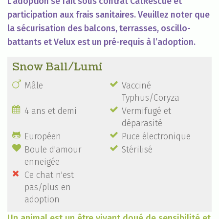
L'adoption se fait sous contrat CatRescue et
participation aux frais sanitaires. Veuillez noter que
la sécurisation des balcons, terrasses, oscillo-
battants et Velux est un pré-requis à l’adoption.
Snow Ball/Lumi


Mâle
Vacciné
Typhus/Coryza


4 ans et demi
Vermifugé et
déparasité


Européen
Puce électronique


Boule d'amour
Stérilisé
enneigée

Ce chat n'est
pas/plus en
adoption
Un animal est un être vivant doué de sensibilité et