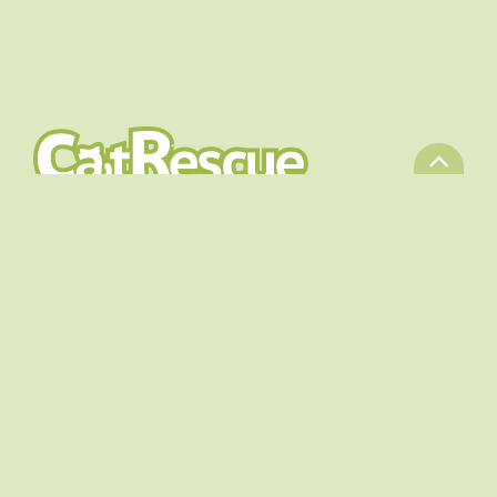

ADOPTIONS
PARRAINAGES
L'ASBL
NOUS AIDER
FAQ
SHOP
CONTACT
Copyright CatRescue 2026
- Politique de confidentialité des
données



Newsletter bimestrielle