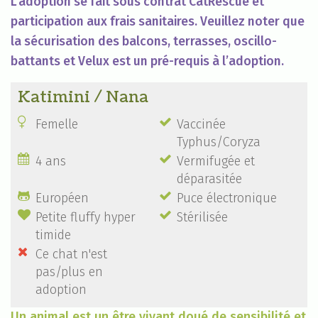
L'adoption se fait sous contrat CatRescue et
participation aux frais sanitaires. Veuillez noter que
la sécurisation des balcons, terrasses, oscillo-
battants et Velux est un pré-requis à l’adoption.
Katimini / Nana


Femelle
Vaccinée
Typhus/Coryza


4 ans
Vermifugée et
déparasitée


Européen
Puce électronique


Petite fluffy hyper
Stérilisée
timide

Ce chat n'est
pas/plus en
adoption
Un animal est un être vivant doué de sensibilité et