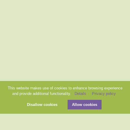
This website makes use of cookies to enhance browsing experience
and provide additional functionality.
Details
Privacy policy
Disallow cookies
Allow cookies

ADOPTIONS
PARRAINAGES
L'ASBL
NOUS AIDER