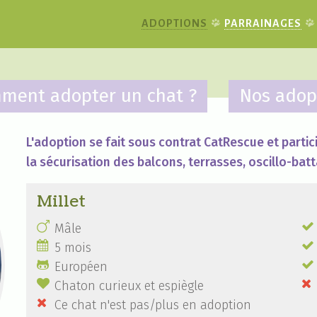
ADOPTIONS
PARRAINAGES
ment adopter un chat ?
Nos adop
L'adoption se fait sous contrat CatRescue et partici
la sécurisation des balcons, terrasses, oscillo-batt
Millet


Mâle


5 mois


Européen


Chaton curieux et espiègle

Ce chat n'est pas/plus en adoption