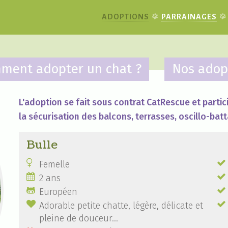
ADOPTIONS
PARRAINAGES
ment adopter un chat ?
Nos adop
L'adoption se fait sous contrat CatRescue et partici
la sécurisation des balcons, terrasses, oscillo-batt
Bulle


Femelle


2 ans


Européen


Adorable petite chatte, légère, délicate et
pleine de douceur...