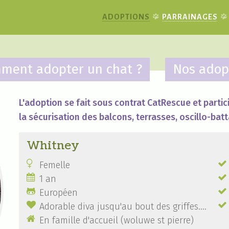
ADOPTIONS
PARRAINAGES
ment adopter un chat ?
Nos adop
L'adoption se fait sous contrat CatRescue et partici
la sécurisation des balcons, terrasses, oscillo-batt
Whitney


Femelle


1 an


Européen


Adorable diva jusqu'au bout des griffes....

En famille d'accueil (woluwe st pierre)