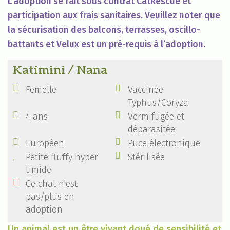
L'adoption se fait sous contrat CatRescue et
participation aux frais sanitaires. Veuillez noter que
la sécurisation des balcons, terrasses, oscillo-
battants et Velux est un pré-requis à l’adoption.
Katimini / Nana


Femelle
Vaccinée
Typhus/Coryza


4 ans
Vermifugée et
déparasitée


Européen
Puce électronique


Petite fluffy hyper
Stérilisée
timide

Ce chat n'est
pas/plus en
adoption
Un animal est un être vivant doué de sensibilité et